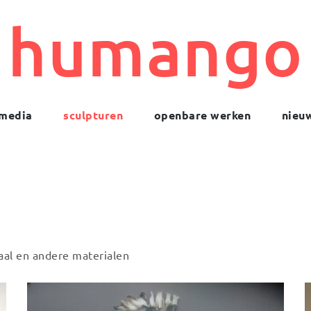
humango
media
sculpturen
openbare werken
nieu
aal en andere materialen