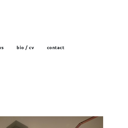
ws
bio / cv
contact