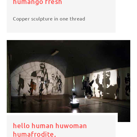
humango fresh
Copper sculpture in one thread
hello human huwoman
humafrodite,