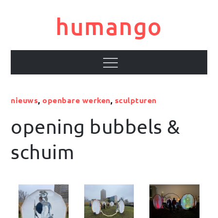
Skip
to
humango
content
Menu
nieuws
,
openbare werken
,
sculpturen
opening bubbels &
schuim